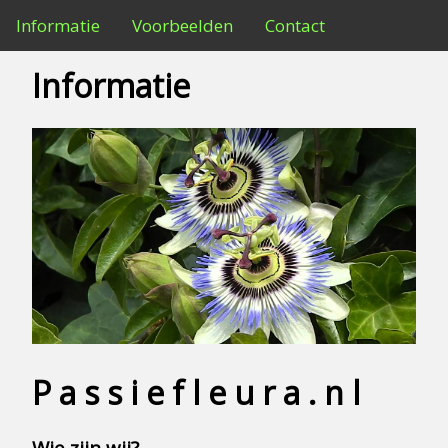
Informatie
Voorbeelden
Contact
Informatie
P a s s i e f l e u r a . n l
Wie zijn wij?